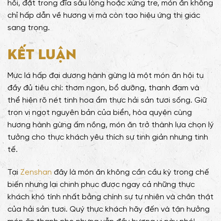
hổi, đặt trong đĩa sâu lòng hoặc xửng tre, món ăn không
chỉ hấp dẫn về hương vị mà còn tạo hiệu ứng thị giác
sang trọng.
Kết luận
Mực lá hấp đại dương hành gừng là một món ăn hội tụ
đầy đủ tiêu chí: thơm ngon, bổ dưỡng, thanh đạm và
thể hiện rõ nét tinh hoa ẩm thực hải sản tươi sống. Giữ
trọn vị ngọt nguyên bản của biển, hòa quyện cùng
hương hành gừng ấm nồng, món ăn trở thành lựa chọn lý
tưởng cho thực khách yêu thích sự tinh giản nhưng tinh
tế.
Tại
Zenshan
đây là món ăn không cần cầu kỳ trong chế
biến nhưng lại chinh phục được ngay cả những thực
khách khó tính nhất bằng chính sự tự nhiên và chân thật
của hải sản tươi. Quý thực khách hãy đến và tận hưởng