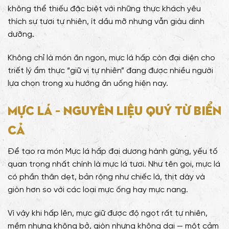
không thể thiếu đặc biệt với những thực khách yêu
thích sự tươi tự nhiên, ít dầu mỡ nhưng vẫn giàu dinh
dưỡng.
Không chỉ là món ăn ngon, mực lá hấp còn đại diện cho
triết lý ẩm thực “giữ vị tự nhiên” đang được nhiều người
lựa chọn trong xu hướng ăn uống hiện nay.
Mực lá – nguyên liệu quý từ biển
cả
Để tạo ra món Mực lá hấp đại dương hành gừng, yếu tố
quan trọng nhất chính là mực lá tươi. Như tên gọi, mực lá
có phần thân dẹt, bản rộng như chiếc lá, thịt dày và
giòn hơn so với các loại mực ống hay mực nang.
Vì vậy khi hấp lên, mực giữ được độ ngọt rất tự nhiên,
mềm nhưng không bở, giòn nhưng không dai — một cảm