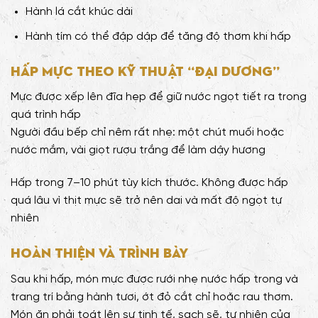
Hành lá cắt khúc dài
Hành tím có thể đập dập để tăng độ thơm khi hấp
Hấp mực theo kỹ thuật “đại dương”
Mực được xếp lên đĩa hẹp để giữ nước ngọt tiết ra trong
quá trình hấp
Người đầu bếp chỉ nêm rất nhẹ: một chút muối hoặc
nước mắm, vài giọt rượu trắng để làm dậy hương
Hấp trong 7–10 phút tùy kích thước. Không được hấp
quá lâu vì thịt mực sẽ trở nên dai và mất độ ngọt tự
nhiên
Hoàn thiện và trình bày
Sau khi hấp, món mực được rưới nhẹ nước hấp trong và
trang trí bằng hành tươi, ớt đỏ cắt chỉ hoặc rau thơm.
Món ăn phải toát lên sự tinh tế, sạch sẽ, tự nhiên của