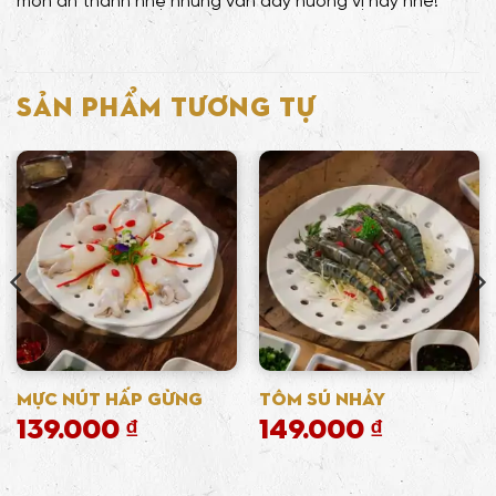
món ăn thanh nhẹ nhưng vẫn đầy hương vị này nhé!
SẢN PHẨM TƯƠNG TỰ
Mực Nút Hấp Gừng
Tôm Sú Nhảy
139.000
₫
149.000
₫