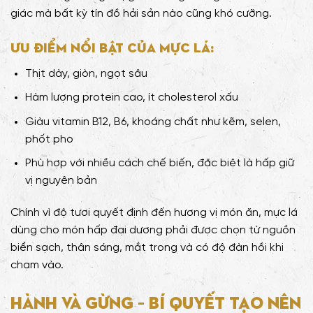
giác mà bất kỳ tín đồ hải sản nào cũng khó cưỡng.
Ưu điểm nổi bật của mực lá:
Thịt dày, giòn, ngọt sâu
Hàm lượng protein cao, ít cholesterol xấu
Giàu vitamin B12, B6, khoáng chất như kẽm, selen,
phốt pho
Phù hợp với nhiều cách chế biến, đặc biệt là hấp giữ
vị nguyên bản
Chính vì độ tươi quyết định đến hương vị món ăn, mực lá
dùng cho món hấp đại dương phải được chọn từ nguồn
biển sạch, thân sáng, mắt trong và có độ đàn hồi khi
chạm vào.
Hành và gừng – bí quyết tạo nên