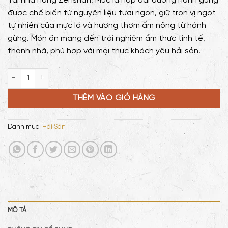
Tại nhà hàng Zenshan, Mực lá hấp đại dương hành gừng
được chế biến từ nguyên liệu tươi ngon, giữ trọn vị ngọt
tự nhiên của mực lá và hương thơm ấm nồng từ hành
gừng. Món ăn mang đến trải nghiệm ẩm thực tinh tế,
thanh nhã, phù hợp với mọi thực khách yêu hải sản.
Mực lá hấp đại dương hành gừng số lượng
THÊM VÀO GIỎ HÀNG
Danh mục:
Hải Sản
MÔ TẢ