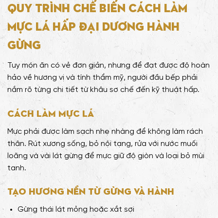
Quy trình chế biến cách làm
Mực lá hấp đại dương hành
gừng
Tuy món ăn có vẻ đơn giản, nhưng để đạt được độ hoàn
hảo về hương vị và tính thẩm mỹ, người đầu bếp phải
nắm rõ từng chi tiết từ khâu sơ chế đến kỹ thuật hấp.
Cách làm mực lá
Mực phải được làm sạch nhẹ nhàng để không làm rách
thân. Rút xương sống, bỏ nội tạng, rửa với nước muối
loãng và vài lát gừng để mực giữ độ giòn và loại bỏ mùi
tanh.
Tạo hương nền từ gừng và hành
Gừng thái lát mỏng hoặc xắt sợi