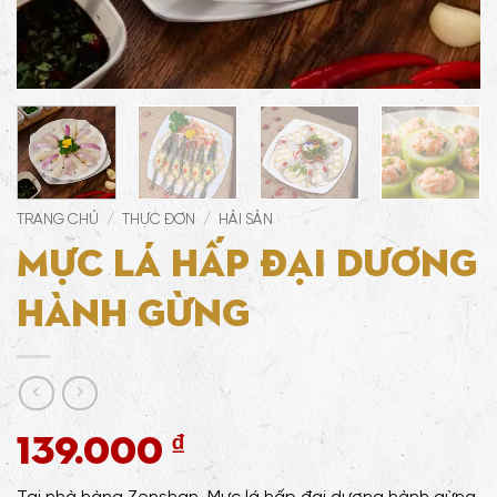
TRANG CHỦ
/
THỰC ĐƠN
/
HẢI SẢN
Mực lá hấp đại dương
hành gừng
139.000
₫