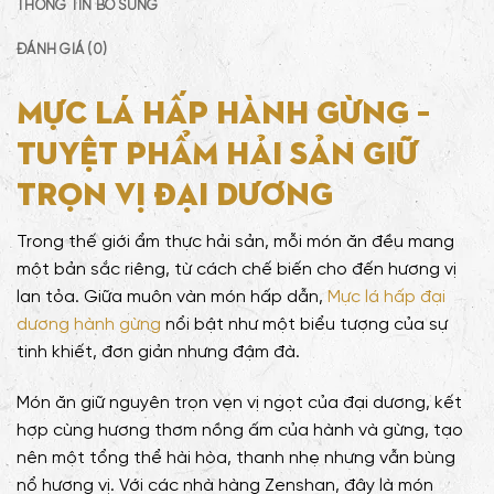
THÔNG TIN BỔ SUNG
ĐÁNH GIÁ (0)
Mực lá hấp hành gừng –
Tuyệt phẩm hải sản giữ
trọn vị đại dương
Trong thế giới ẩm thực hải sản, mỗi món ăn đều mang
một bản sắc riêng, từ cách chế biến cho đến hương vị
lan tỏa. Giữa muôn vàn món hấp dẫn,
Mực lá hấp đại
dương hành gừng
nổi bật như một biểu tượng của sự
tinh khiết, đơn giản nhưng đậm đà.
Món ăn giữ nguyên trọn vẹn vị ngọt của đại dương, kết
hợp cùng hương thơm nồng ấm của hành và gừng, tạo
nên một tổng thể hài hòa, thanh nhẹ nhưng vẫn bùng
nổ hương vị. Với các nhà hàng Zenshan, đây là món