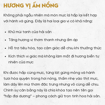
hương vị ấm nồng
Không phải ngẫu nhiên mà món mực lá hấp lại kết hợp
với hành và gừng. Đây là hai loại gia vị có khả năng:
Khử mùi tanh của hải sản
Tăng hương vị thơm thanh nhưng ấm áp
Hỗ trợ tiêu hóa, tạo cảm giác dễ chịu khi thưởng thức
Kích thích vị giác mà không làm mất đi hương biển tự
nhiên của mực
Khi được hấp cùng mực, từng lát gừng mỏng và hành
tươi hòa quyện trong hơi nóng, thấm nhẹ vào thịt mực,
làm dậy lên mùi thơm đặc trưng nhưng vô cùng dễ chịu.
Chính sự cân bằng này là chìa khóa tạo nên tên gọi
“hấp đại dương” – phong cách giữ trọn tinh hoa hải sản.