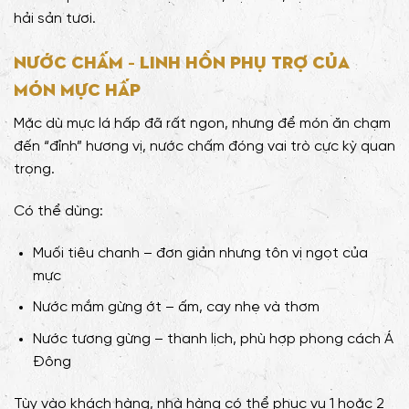
hải sản tươi.
Nước chấm – linh hồn phụ trợ của
món mực hấp
Mặc dù mực lá hấp đã rất ngon, nhưng để món ăn chạm
đến “đỉnh” hương vị, nước chấm đóng vai trò cực kỳ quan
trọng.
Có thể dùng:
Muối tiêu chanh – đơn giản nhưng tôn vị ngọt của
mực
Nước mắm gừng ớt – ấm, cay nhẹ và thơm
Nước tương gừng – thanh lịch, phù hợp phong cách Á
Đông
Tùy vào khách hàng, nhà hàng có thể phục vụ 1 hoặc 2