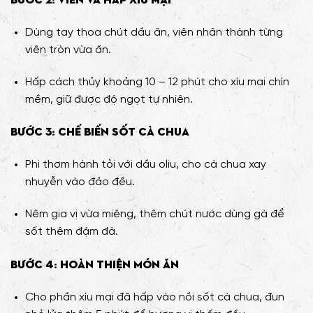
Dùng tay thoa chút dầu ăn, viên nhân thành từng
viên tròn vừa ăn.
Hấp cách thủy khoảng 10 – 12 phút cho xíu mại chín
mềm, giữ được độ ngọt tự nhiên.
Bước 3: Chế biến sốt cà chua
Phi thơm hành tỏi với dầu oliu, cho cà chua xay
nhuyễn vào đảo đều.
Nêm gia vị vừa miệng, thêm chút nước dùng gà để
sốt thêm đậm đà.
Bước 4: Hoàn thiện món ăn
Cho phần xíu mại đã hấp vào nồi sốt cà chua, đun