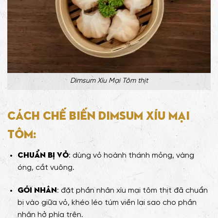
Dimsum Xíu Mại Tôm thịt
Cách chế biến Dimsum Xíu Mại
Tôm:
Chuẩn bị vỏ
: dùng vỏ hoành thánh mỏng, vàng
óng, cắt vuông.
Gói nhân
: đặt phần nhân xíu mại tôm thịt đã chuẩn
bị vào giữa vỏ, khéo léo túm viền lại sao cho phần
nhân hở phía trên.