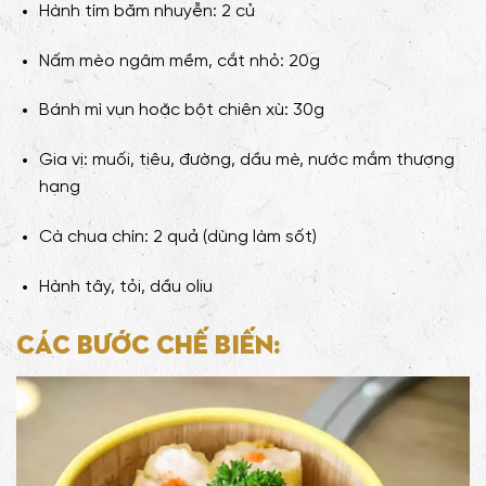
Hành tím băm nhuyễn: 2 củ
Nấm mèo ngâm mềm, cắt nhỏ: 20g
Bánh mì vụn hoặc bột chiên xù: 30g
Gia vị: muối, tiêu, đường, dầu mè, nước mắm thượng
hạng
Cà chua chín: 2 quả (dùng làm sốt)
Hành tây, tỏi, dầu oliu
Các bước chế biến: