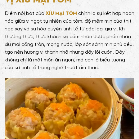
Xíu Mại Tôm
Điểm nổi bật của
chính là sự kết hợp hoàn
hảo giữa vị ngọt tự nhiên của tôm, độ mềm mịn của thịt
heo xay và sự hòa quyện tinh tế từ các loại gia vị. Khi
thưởng thức, thực khách sẽ cảm nhận được phần nhân
xíu mại căng tròn, mọng nước, lớp sốt sánh mịn phủ đều,
tạo nên hương vị thanh nhã nhưng đầy lôi cuốn. Đây
không chỉ là một món ăn ngon, mà còn là biểu tượng
của sự tinh tế trong nghệ thuật ẩm thực.