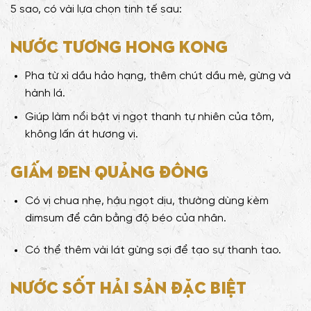
5 sao, có vài lựa chọn tinh tế sau:
Nước tương Hong Kong
Pha từ xì dầu hảo hạng, thêm chút dầu mè, gừng và
hành lá.
Giúp làm nổi bật vị ngọt thanh tự nhiên của tôm,
không lấn át hương vị.
Giấm đen Quảng Đông
Có vị chua nhẹ, hậu ngọt dịu, thường dùng kèm
dimsum để cân bằng độ béo của nhân.
Có thể thêm vài lát gừng sợi để tạo sự thanh tao.
Nước sốt hải sản đặc biệt