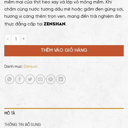
mềm mại của thịt heo xay và lớp vỏ mỏng mềm. Khi
chấm cùng nước tương dầu mè hoặc giấm đen gừng sợi,
hương vị càng thêm trọn vẹn, mang đến trải nghiệm ẩm
Zenshan
thực đẳng cấp tại
.
Xíu Mại Tôm số lượng
THÊM VÀO GIỎ HÀNG
Danh mục:
Dimsum
MÔ TẢ
THÔNG TIN BỔ SUNG