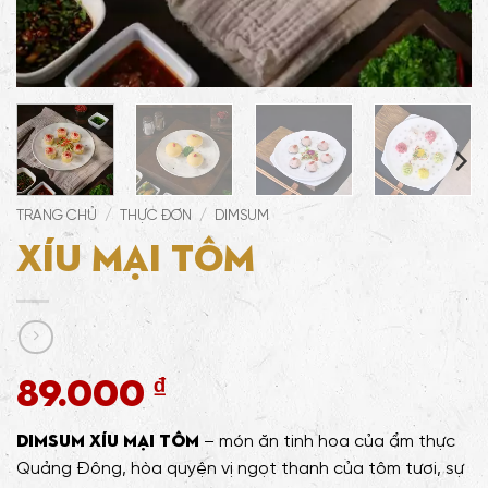
TRANG CHỦ
/
THỰC ĐƠN
/
DIMSUM
Xíu Mại Tôm
89.000
₫
Dimsum Xíu Mại Tôm
– món ăn tinh hoa của ẩm thực
Quảng Đông, hòa quyện vị ngọt thanh của tôm tươi, sự