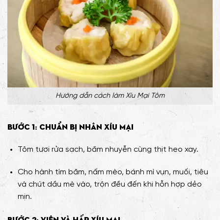
Hướng dẫn cách làm Xíu Mại Tôm
Bước 1: Chuẩn bị nhân xíu mại
Tôm tươi rửa sạch, băm nhuyễn cùng thịt heo xay.
Cho hành tím băm, nấm mèo, bánh mì vụn, muối, tiêu
và chút dầu mè vào, trộn đều đến khi hỗn hợp dẻo
mịn.
Bước 2: Viên và hấp xíu mại