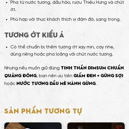
Pha từ nước tương, dầu hào, rượu Thiệu Hưng và chút
ớt.
Phù hợp với thực khách thích vị đậm đà, sang trọng.
Tương ớt kiểu Á
Có thể chuẩn bị thêm tương ớt xay mịn, cay nhẹ,
dùng riêng hoặc pha loãng với chút nước tương.
tinh thần dimsum chuẩn
Nhưng nếu muốn giữ đúng
Quảng Đông
giấm đen + gừng sợi
, bạn nên ưu tiên
nước tương dầu mè hành gừng
hoặc
.
SẢN PHẨM TƯƠNG TỰ