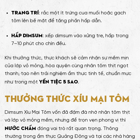
Trang trí
: rắc một ít trứng cua muối hoặc gạch
tôm lên bề mặt để tăng phần hấp dẫn.
Hấp dimsum
: xếp dimsum vào xửng tre, hấp trong
7–10 phút cho chín đều.
Khi thưởng thức, thực khách sẽ cảm nhận sự mềm mịn
của lớp vỏ mỏng, hòa quyện cùng nhân tôm thịt ngọt
thanh, tạo nên trải nghiệm ẩm thực tinh tế, chuẩn mực
yến tiệc 5 sao
như trong một
.
Thưởng thức Xíu Mại Tôm
Dimsum Xíu Mại Tôm vốn đã đậm đà nhờ nhân tôm thịt
và lớp vỏ mỏng mềm, nhưng để trọn vẹn phong vị thì
nước chấm
đóng vai trò rất quan trọng. Thông
thường trong ẩm thực Quảng Đông và tại các nhà hàng