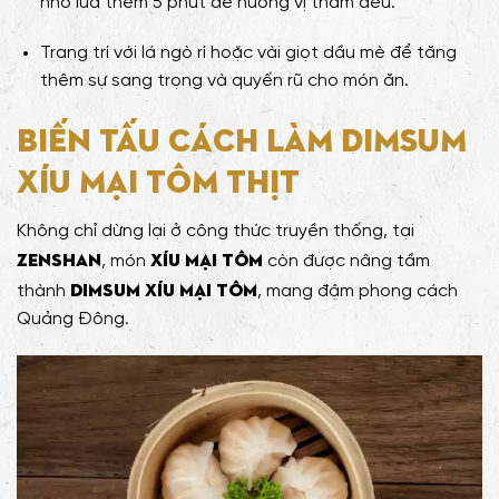
nhỏ lửa thêm 5 phút để hương vị thấm đều.
Trang trí với lá ngò rí hoặc vài giọt dầu mè để tăng
thêm sự sang trọng và quyến rũ cho món ăn.
Biến tấu cách làm Dimsum
Xíu Mại Tôm Thịt
Không chỉ dừng lại ở công thức truyền thống, tại
Zenshan
Xíu Mại Tôm
, món
còn được nâng tầm
Dimsum Xíu Mại Tôm
thành
, mang đậm phong cách
Quảng Đông.