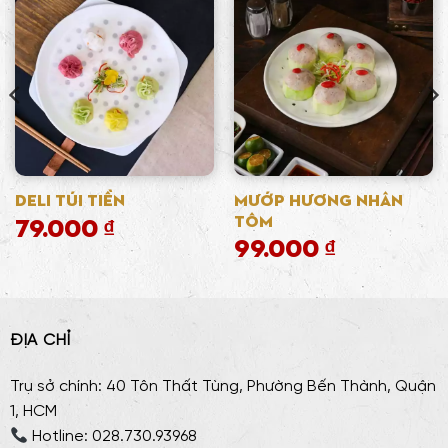
Mướp Hương Nhân
Deli túi tiền
Tôm
79.000
₫
99.000
₫
ĐỊA CHỈ
Trụ sở chính: 40 Tôn Thất Tùng, Phường Bến Thành, Quận
1, HCM
Hotline: 028.730.93968