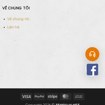
VỀ CHÚNG TÔI
Về chúng tôi
Liên hệ
Visa
PayPal
Stripe
MasterCard
Cash
On
zenshan.net