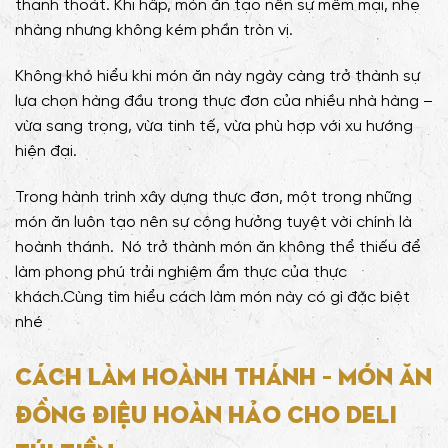
thanh thoát. Khi hấp, món ăn tạo nên sự mềm mại, nhẹ
nhàng nhưng không kém phần tròn vị.
Không khó hiểu khi món ăn này ngày càng trở thành sự
lựa chọn hàng đầu trong thực đơn của nhiều nhà hàng –
vừa sang trọng, vừa tinh tế, vừa phù hợp với xu hướng
hiện đại.
Trong hành trình xây dựng thực đơn, một trong những
món ăn luôn tạo nên sự cộng hưởng tuyệt vời chính là
hoành thánh. Nó trở thành món ăn không thể thiếu để
làm phong phú trải nghiệm ẩm thực của thực
khách.Cùng tìm hiểu cách làm món này có gì đặc biệt
nhé
Cách Làm Hoành Thánh – Món Ăn
Đồng Điệu Hoàn Hảo Cho Deli