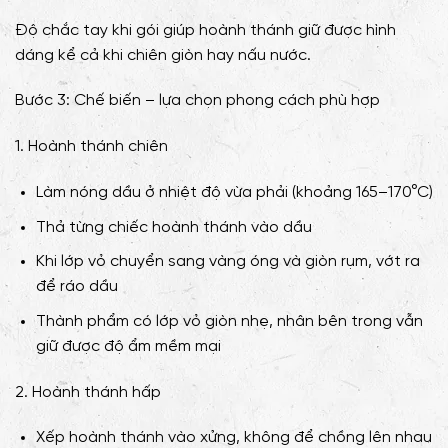
Độ chắc tay khi gói giúp hoành thánh giữ được hình
dáng kể cả khi chiên giòn hay nấu nước.
Bước 3: Chế biến – lựa chọn phong cách phù hợp
1. Hoành thánh chiên
Làm nóng dầu ở nhiệt độ vừa phải (khoảng 165–170°C)
Thả từng chiếc hoành thánh vào dầu
Khi lớp vỏ chuyển sang vàng óng và giòn rụm, vớt ra
để ráo dầu
Thành phẩm có lớp vỏ giòn nhẹ, nhân bên trong vẫn
giữ được độ ẩm mềm mại
2. Hoành thánh hấp
Xếp hoành thánh vào xửng, không để chồng lên nhau