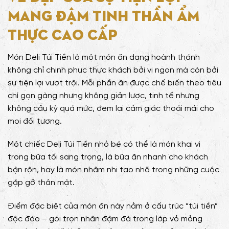
mang đậm tinh thần ẩm
thực cao cấp
Món Deli Túi Tiền là một món ăn dạng hoành thánh
không chỉ chinh phục thực khách bởi vị ngon mà còn bởi
sự tiện lợi vượt trội. Mỗi phần ăn được chế biến theo tiêu
chí gọn gàng nhưng không giản lược, tinh tế nhưng
không cầu kỳ quá mức, đem lại cảm giác thoải mái cho
mọi đối tượng.
Một chiếc Deli Túi Tiền nhỏ bé có thể là món khai vị
trong bữa tối sang trọng, là bữa ăn nhanh cho khách
bận rộn, hay là món nhâm nhi tao nhã trong những cuộc
gặp gỡ thân mật.
Điểm đặc biệt của món ăn này nằm ở cấu trúc “túi tiền”
độc đáo – gói trọn nhân đậm đà trong lớp vỏ mỏng