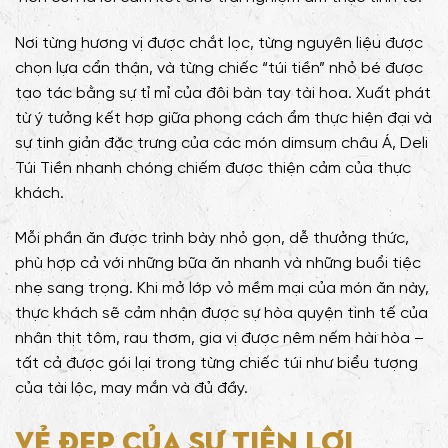
Nơi từng hương vị được chắt lọc, từng nguyên liệu được
chọn lựa cẩn thận, và từng chiếc “túi tiền” nhỏ bé được
tạo tác bằng sự tỉ mỉ của đôi bàn tay tài hoa. Xuất phát
từ ý tưởng kết hợp giữa phong cách ẩm thực hiện đại và
sự tinh giản đặc trưng của các món dimsum châu Á, Deli
Túi Tiền nhanh chóng chiếm được thiện cảm của thực
khách.
Mỗi phần ăn được trình bày nhỏ gọn, dễ thưởng thức,
phù hợp cả với những bữa ăn nhanh và những buổi tiệc
nhẹ sang trọng. Khi mở lớp vỏ mềm mại của món ăn này,
thực khách sẽ cảm nhận được sự hòa quyện tinh tế của
nhân thịt tôm, rau thơm, gia vị được nêm nếm hài hòa –
tất cả được gói lại trong từng chiếc túi như biểu tượng
của tài lộc, may mắn và đủ đầy.
Vẻ đẹp của sự tiện lợi