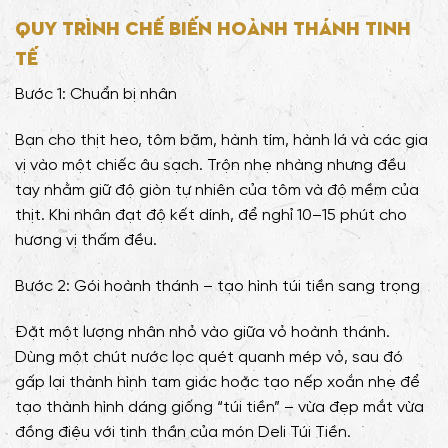
Quy trình chế biến hoành thánh tinh
tế
Bước 1: Chuẩn bị nhân
Bạn cho thịt heo, tôm băm, hành tím, hành lá và các gia
vị vào một chiếc âu sạch. Trộn nhẹ nhàng nhưng đều
tay nhằm giữ độ giòn tự nhiên của tôm và độ mềm của
thịt. Khi nhân đạt độ kết dính, để nghỉ 10–15 phút cho
hương vị thấm đều.
Bước 2: Gói hoành thánh – tạo hình túi tiền sang trọng
Đặt một lượng nhân nhỏ vào giữa vỏ hoành thánh.
Dùng một chút nước lọc quét quanh mép vỏ, sau đó
gấp lại thành hình tam giác hoặc tạo nếp xoắn nhẹ để
tạo thành hình dáng giống “túi tiền” – vừa đẹp mắt vừa
đồng điệu với tinh thần của món Deli Túi Tiền.