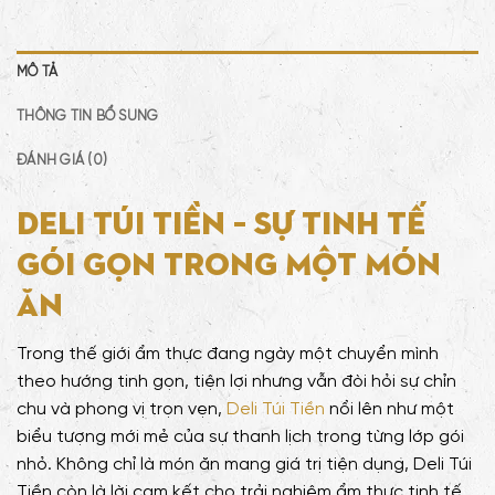
MÔ TẢ
THÔNG TIN BỔ SUNG
ĐÁNH GIÁ (0)
Deli Túi Tiền – Sự Tinh Tế
Gói Gọn Trong Một Món
Ăn
Trong thế giới ẩm thực đang ngày một chuyển mình
theo hướng tinh gọn, tiện lợi nhưng vẫn đòi hỏi sự chỉn
chu và phong vị trọn vẹn,
Deli Túi Tiền
nổi lên như một
biểu tượng mới mẻ của sự thanh lịch trong từng lớp gói
nhỏ. Không chỉ là món ăn mang giá trị tiện dụng, Deli Túi
Tiền còn là lời cam kết cho trải nghiệm ẩm thực tinh tế.