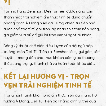
Vị
Tại nhà hàng Zenshan, Deli Túi Tiền được nâng tầm
thành một trải nghiệm ẩm thực tinh tế đúng chuẩn
phong cách Á Đông hiện đại. Từng chiếc túi tiền nhỏ
được chế tác tỉ mỉ gói trọn lớp nhân thịt tôm hảo hạng,
gia giảm vừa đủ để giữ lại trọn vẹn vị ngọt tự nhiên.
Bằng kỹ thuật chế biến điêu luyện của đội ngũ bếp
trưởng, món Deli Túi Tiền tại Zenshan là sự gửi gắm tâm
huyết – mang đến cho thực khách cảm giác thưởng
thức sang trọng, thanh nhã và hoàn toàn khác biệt.
Kết Lại Hương Vị – Trọn
Vẹn Trải Nghiệm Tinh Tế
Trong hành trình khám phá ẩm thực hiện đại mang hơi
hướng Á Đông, Deli Túi Tiền đã khẳng định vị thế của