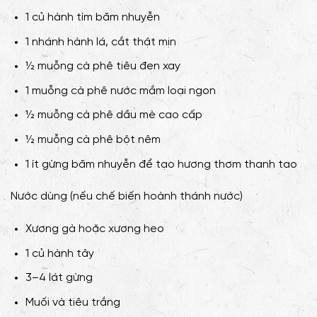
1 củ hành tím băm nhuyễn
1 nhánh hành lá, cắt thật mịn
½ muỗng cà phê tiêu đen xay
1 muỗng cà phê nước mắm loại ngon
½ muỗng cà phê dầu mè cao cấp
½ muỗng cà phê bột nêm
1 ít gừng băm nhuyễn để tạo hương thơm thanh tao
Nước dùng (nếu chế biến hoành thánh nước)
Xương gà hoặc xương heo
1 củ hành tây
3–4 lát gừng
Muối và tiêu trắng